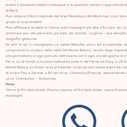
Inoltre è possibile visitare costruzioni e acquedotti romani e approfondir
di Bard.
Puoi visitare il Parco Naturale del Gran Paradiso o del Mont Avic: con i loro 
grado di sorprenderti!
Puoi effettuare la salita in funivia sulle montagne più alte d'Europa: da
ammirare uno dei panorami più belli del mondo: scoprire i due versanti,
magnifici ghiacciai
Se ami lo sci ti consigliamo La Vallée Blanche: unica ed eccezionale dis
comprensorio sciistico della Valle Del Monte Bianco, servito dagli impian
che permettono in ogni periodo dell'inverno ed in ogni ora del giorno di tro
Per lo sci di fondo si trovano bellissime piste in Val Ferret ed Arpy. A 20 Km
Monte Bianco e il Ruitor area di boarder cross ed una nuova area free rider
di sciare fino a Zermat, a 80 km circa. Chamonix (Francia), attaversando
circa. Champoluc – Gressoney
Relax
Terme di Pré Saint Didier Piscina coperta di Pre Saint Didier, sauna finla
montagne.