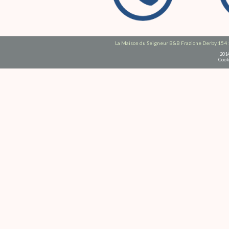
La Maison du Seigneur B&B Frazione Derby 154 
201
Cook