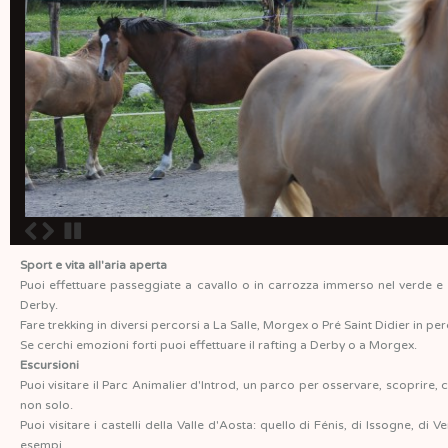
Sport e vita all'aria aperta
Puoi effettuare passeggiate a cavallo o in carrozza immerso nel verde e p
Derby.
Fare trekking in diversi percorsi a La Salle, Morgex o Pré Saint Didier in 
Se cerchi emozioni forti puoi effettuare il rafting a Derby o a Morgex.
Escursioni
Puoi visitare il Parc Animalier d'Introd, un parco per osservare, scoprire, 
non solo.
Puoi visitare i castelli della Valle d'Aosta: quello di Fénis, di Issogne, di 
esempi.