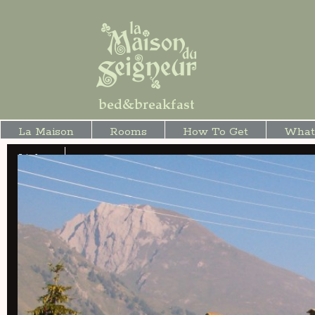
La Maison
Rooms
How To Get
What
Links