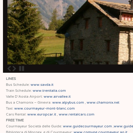
LINES
Bus Schedule:
www.savda.it
Train Schedule:
www.trenitalia.com
Valle D'Aosta Airport:
www.airvallee.it
Bus a Chamonix – Ginevra:
www.alpybus.com
,
www.chamonix.net
Taxi:
www.courmayeur-mont-blanc.com
Cars Rental:
www.europcar.it
,
www.rentalcars.com
FREE TIME
Courmayeur Società delle Guide:
www.guidecourmayeur.com
,
www.guide
Biblioteca di Morgex, e di Courmayeur:
www.comune.courmayeur.ao.it
,